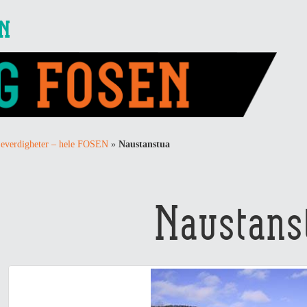
EN
everdigheter – hele FOSEN
»
Naustanstua
Naustans