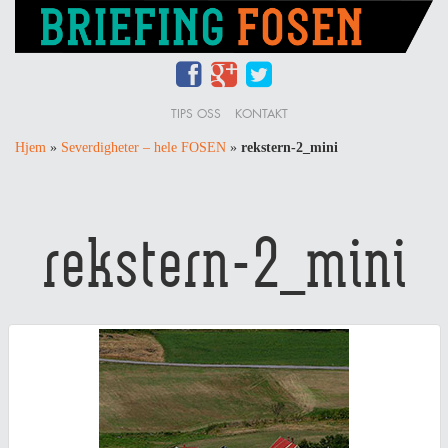
TIPS OSS
KONTAKT
Hjem
»
Severdigheter – hele FOSEN
»
rekstern-2_mini
rekstern-2_mini