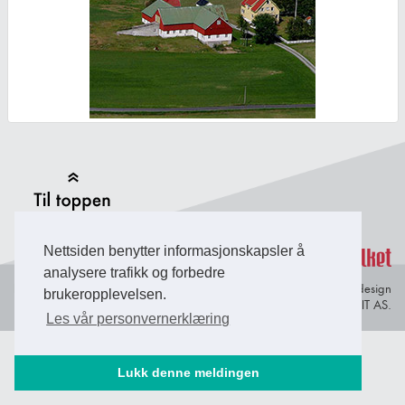
Back to Top
Nettsiden benytter informasjonskapsler å
analysere trafikk og forbedre
Personvern og
© Copyright 2026 Briefing Fosen.
Webdesign
brukeropplevelsen.
informasjonskapsler
av Lindbak IT AS.
Les vår personvernerklæring
Lukk denne meldingen