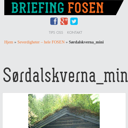
TIPS OSS
KONTAKT
Hjem
»
Severdigheter – hele FOSEN
»
Sørdalskverna_mini
Sørdalskverna_min