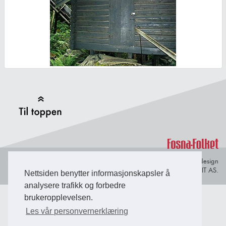
Back to Top
Personvern og
© Copyright 2026 Briefing Fosen.
Webdesign
informasjonskapsler
av Lindbak IT AS.
Nettsiden benytter informasjonskapsler å
analysere trafikk og forbedre
brukeropplevelsen.
Les vår personvernerklæring