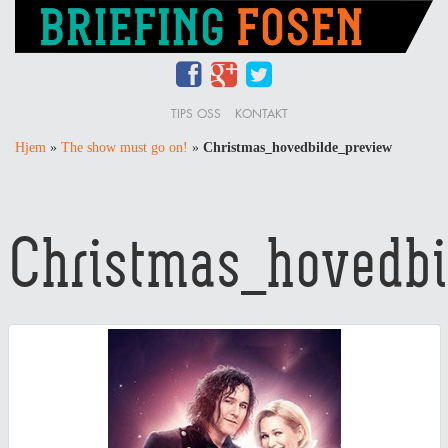
TIPS OSS
KONTAKT
Hjem
»
The show must go on!
»
Christmas_hovedbilde_preview
Christmas_hovedbi