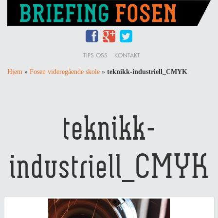
TIPS OSS
KONTAKT
Hjem
»
Fosen videregående skole
»
teknikk-industriell_CMYK
teknikk-
industriell_CMYK