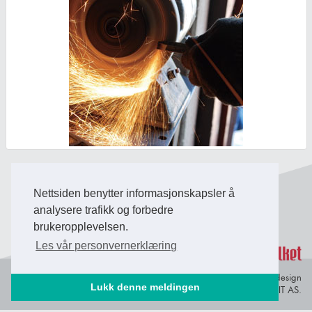
Back to Top
Nettsiden benytter informasjonskapsler å
analysere trafikk og forbedre
brukeropplevelsen.
Les vår personvernerklæring
Personvern og
© Copyright 2026 Briefing Fosen.
Webdesign
Lukk denne meldingen
informasjonskapsler
av Lindbak IT AS.