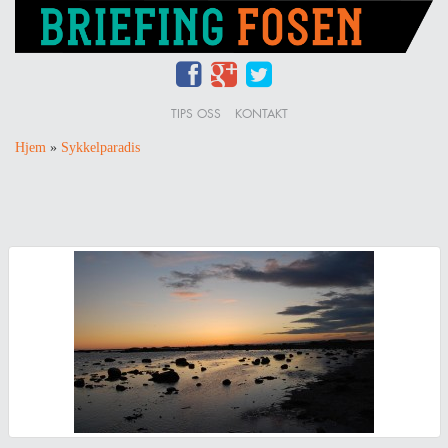
TIPS OSS
KONTAKT
Hjem
»
Sykkelparadis