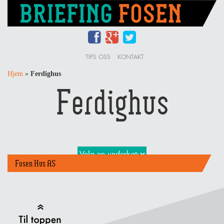
TIPS OSS
KONTAKT
Hjem
»
Ferdighus
Ferdighus
Fosen Hus AS
Back to Top