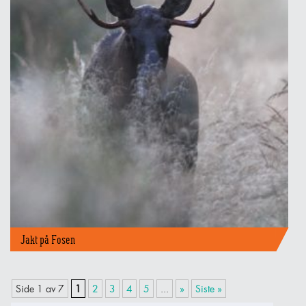
Jakt på Fosen
Side 1 av 7
1
2
3
4
5
...
»
Siste »