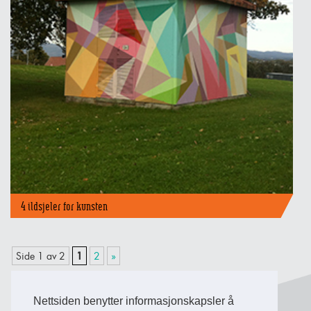
4 ildsjeler for kunsten
Side 1 av 2
1
2
»
Nettsiden benytter informasjonskapsler å
Back to Top