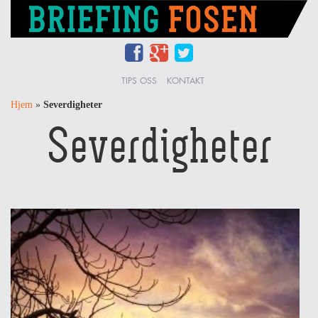
TIPS OSS
KONTAKT
Hjem
»
Severdigheter
Severdigheter