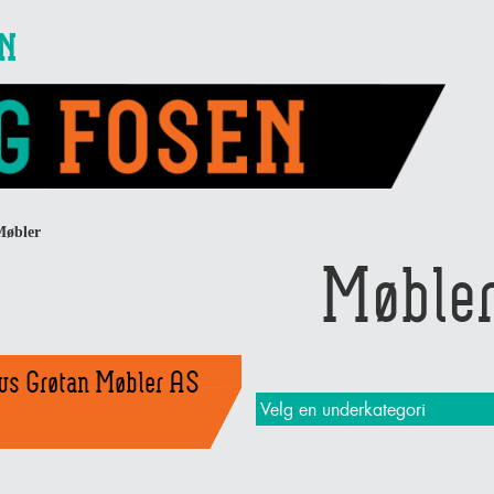
EN
øbler
Møble
us Grøtan Møbler AS