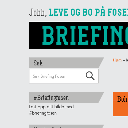
Jobb,
LEVE OG BO PÅ FOS
Hjem
»
M
Søk
#Briefingfosen
Boh
Last opp ditt bilde med
#briefingfosen