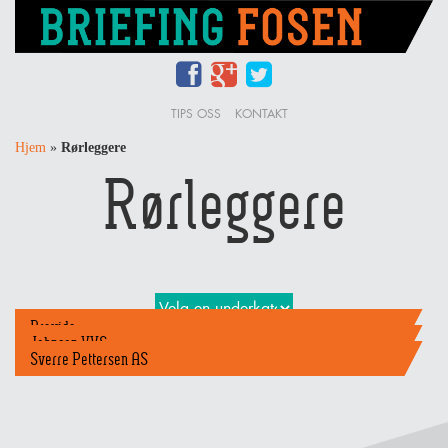
TIPS OSS
KONTAKT
Hjem
»
Rørleggere
Rørleggere
Bravida
Johnsen VVS
Sverre Pettersen AS